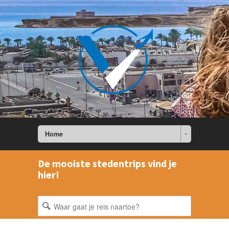
Home
De mooiste stedentrips vind je
hier!